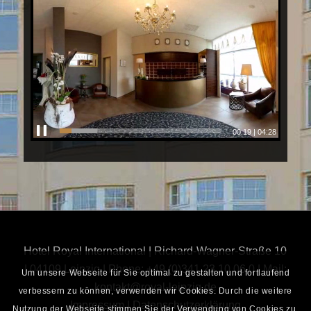
Video-
Player
00:19
|
04:28
Hotel Royal International | Richard-Wagner-Straße 10
| 04109 Leipzig | Phone: +49 (0)341 23 10 06 0 | Mail:
Um unsere Webseite für Sie optimal zu gestalten und fortlaufend
kontakt@royal-leipzig.de
verbessern zu können, verwenden wir Cookies. Durch die weitere
Impressum
|
Datenschutzerklärung
Nutzung der Webseite stimmen Sie der Verwendung von Cookies zu.